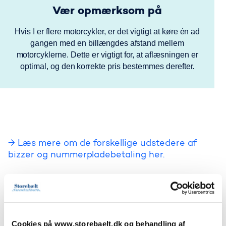
Vær opmærksom på
Hvis I er flere motorcykler, er det vigtigt at køre én ad
gangen med en billængdes afstand mellem
motorcyklerne. Dette er vigtigt for, at aflæsningen er
optimal, og den korrekte pris bestemmes derefter.
→
Læs mere om de forskellige udstedere af
Læs mere om de forskellige udste
bizzer og nummerpladebetaling her.
Hvis du kører på motorcykel
Hvorfor kan jeg ikke benytte de grønne
ekspresbaner med min motorcykel?
Cookies på www.storebaelt.dk og behandling af