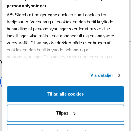
personoplysninger
Det skal du være opmærksom på, hvis du
A/S Storebælt bruger egne cookies samt cookies fra
benytter en bizz med din motorcykel
tredjeparter. Vores brug af cookies og den hertil knyttede
behandling af personoplysninger sker for at huske dine
indstillinger, vise målrettede annoncer til dig og analysere
vores trafik. Dit samtykke dækker både over brugen af
cookies og den hertil knyttede behandling af
personoplysninger. Du kan læse mere om vores brug af
Var denne artikel en hjælp?
cookies
her
, ligesom du kan læse mere om vores behandling
af personoplysninger
her
.
Vis detaljer
Du kan til enhver tid ændre eller tilbagekalde dit samtykke ved
at klikke på “Ændring af dit samtykke” i vores cookiepolitik.
Tillad alle cookies
Tilpas