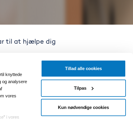
 til at hjælpe dig
Tillad alle cookies
til knyttede
ig og analysere
Tilpas
af
ørgsmål her
om vores
Kun nødvendige cookies
terne administreres af vores
ke” i vores