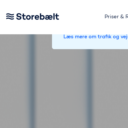
Priser & 
TRAFIKSTATUS:
Gå til startsiden
På Storebælt er broen åben 
Læs mere om trafik og vej