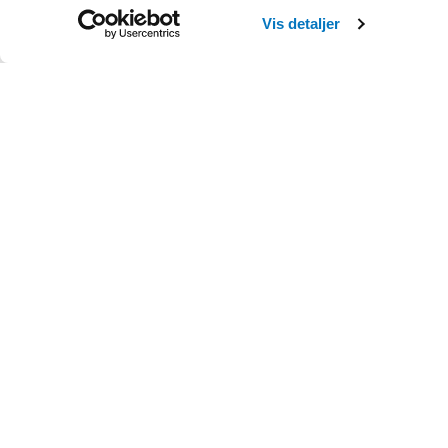
Vis detaljer
Jeg er kunde hos Ø
Hvad gør jeg, hvis 
Hvad koster det at
Hvordan får jeg ra
Hvordan kan jeg be
Hvad gør jeg, hvis