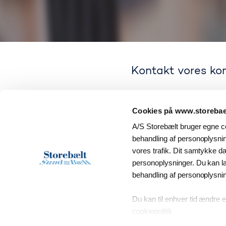
Kontakt vores kom
Cookies på www.storebael
A/S Storebælt bruger egne co
behandling af personoplysning
vores trafik. Dit samtykke d
Få svar på
personoplysninger. Du kan 
behandling af personoplysni
Spørgsmål om produkter, bet
Du kan til enhver tid ændre e
cookiepolitik.