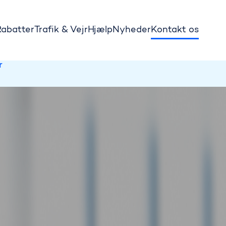
Rabatter
Trafik & Vejr
Hjælp
Nyheder
Kontakt os
for biltrafik.
r