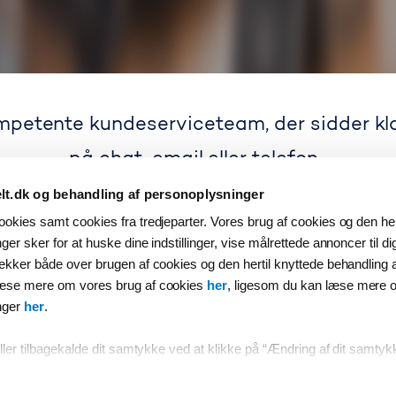
petente kundeserviceteam, der sidder klar
på chat, email eller telefon.
t.dk og behandling af personoplysninger
okies samt cookies fra tredjeparter. Vores brug af cookies og den her
er sker for at huske dine indstillinger, vise målrettede annoncer til d
ækker både over brugen af cookies og den hertil knyttede behandling 
 de mest stillede sp
læse mere om vores brug af cookies
her
, ligesom du kan læse mere 
nger
her
.
aling og profiloplysninger håndteres ikke af Storebælt, da produk
samarbejdspartnere – kontakt derfor din udbyder.
ller tilbagekalde dit samtykke ved at klikke på “Ændring af dit samtyk