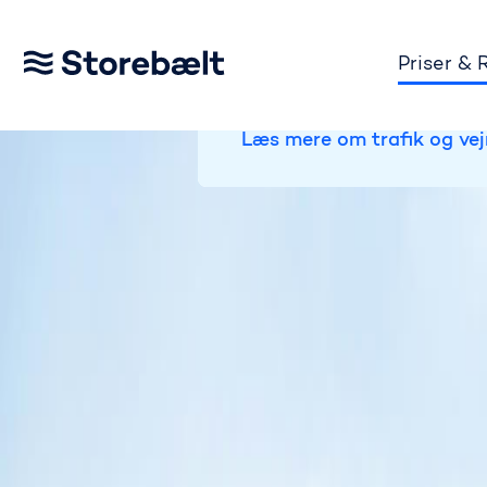
Priser & 
TRAFIKSTATUS:
Gå til startsiden
På Storebælt er broen åben 
Læs mere om trafik og vej