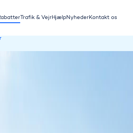
Rabatter
Trafik & Vejr
Hjælp
Nyheder
Kontakt os
for biltrafik.
r